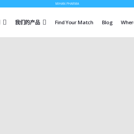
MIHAN PHARMA
们
我们的产品
Find Your Match
Blog
Wher